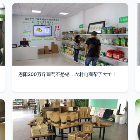
恩阳200万斤葡萄不愁销，农村电商帮了大忙！