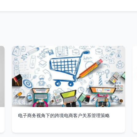
电子商务视角下的跨境电商客户关系管理策略