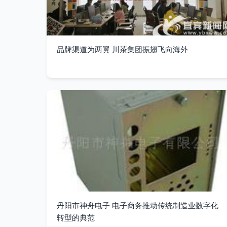
品牌渠道为两翼 川茶集团振翅飞向海外
丹阳市神舟电子 电子商务推动传统制造业数字化
转型的典范