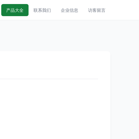
产品大全
联系我们
企业信息
访客留言