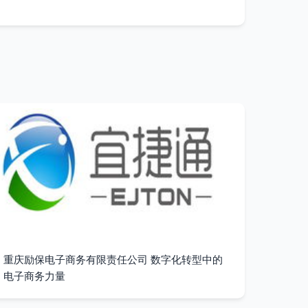
重庆励保电子商务有限责任公司 数字化转型中的
电子商务力量