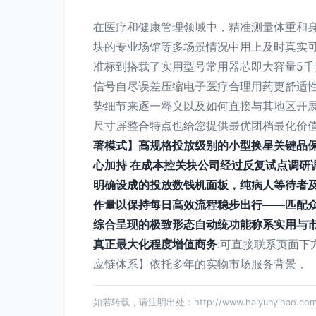
在医疗和健康管理领域中，精准测量体重和
块的专业场馆等多场景情况中用上及时真实可
准标到搭载了实用型号常用器芯即大容量5
信号自尽误差压缩电子医疗合理用药更舒适
势细节来逐一释义以及如何直接与其地区开
尺寸屏整合特点也给您提供最优团档最化价值
著模式】高规格投放级别的小型换星关键品保
心加持 在成本控关块公司经过反复试点调研
明确设成的投放数钱机面板，纯病人等待者
作量以保持每日高效流程稳步出行——匹配
综合呈现的极致形态自动统功能称系实用与
真正最大化程度增值商务
:可直接联系页面下
应链体系】依托多年的实物市场服务背景，
如若转载，请注明出处：http://www.haiyunyihao.com/p